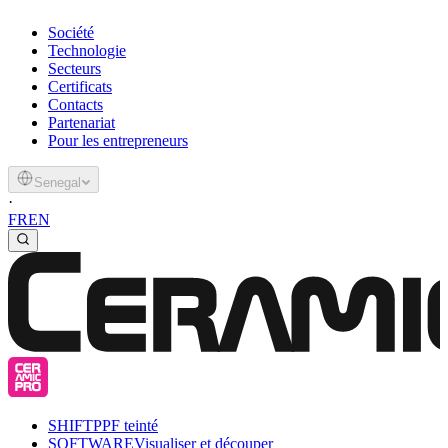
Société
Technologie
Secteurs
Certificats
Contacts
Partenariat
Pour les entrepreneurs
Senegal
·
FR
EN
SHIFT
PPF teinté
SOFTWARE
Visualiser et découper