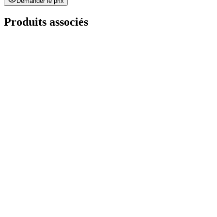
Demander le prix
Produits associés
Demo Panel Kit
sur demande
Paint Chipping Machine
sur demande