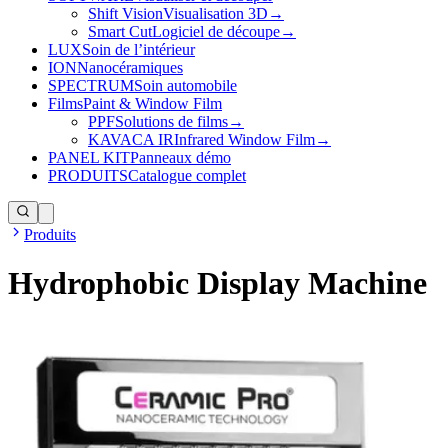
Shift Vision
Visualisation 3D
→
Smart Cut
Logiciel de découpe
→
LUX
Soin de l’intérieur
ION
Nanocéramiques
SPECTRUM
Soin automobile
Films
Paint & Window Film
PPF
Solutions de films
→
KAVACA IR
Infrared Window Film
→
PANEL KIT
Panneaux démo
PRODUITS
Catalogue complet
Produits
Hydrophobic Display Machine