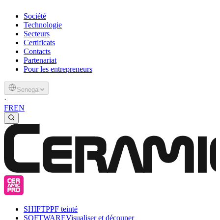
Société
Technologie
Secteurs
Certificats
Contacts
Partenariat
Pour les entrepreneurs
Senegal
·
FR
EN
SHIFT
PPF teinté
SOFTWARE
Visualiser et découper