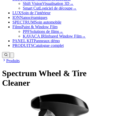
Shift Vision
Visualisation 3D
→
Smart Cut
Logiciel de découpe
→
LUX
Soin de l’intérieur
ION
Nanocéramiques
SPECTRUM
Soin automobile
Films
Paint & Window Film
PPF
Solutions de films
→
KAVACA IR
Infrared Window Film
→
PANEL KIT
Panneaux démo
PRODUITS
Catalogue complet
Produits
Spectrum Wheel & Tire
Cleaner