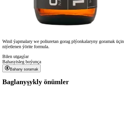
Winil ýapmalary we poliuretan gorag plýonkalaryny goramak üçin
niýetlenen ýörite formula.
Bilen utgaşýar
Bahasy
isleg boýunça
Bahany soramak
Baglanyşykly önümler