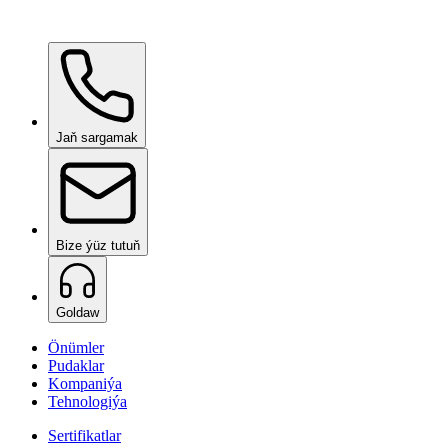
Ceramic Pro ION Base Coat
isleg boýunça
Jaň sargamak
Bize ýüz tutuň
Goldaw
Önümler
Pudaklar
Kompaniýa
Tehnologiýa
Sertifikatlar