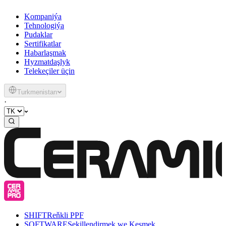
Kompaniýa
Tehnologiýa
Pudaklar
Sertifikatlar
Habarlaşmak
Hyzmatdaşlyk
Telekeçiler üçin
Turkmenistan
·
SHIFT
Reňkli PPF
SOFTWARE
Şekillendirmek we Kesmek