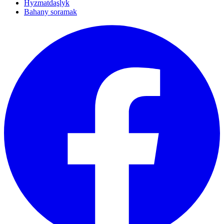
Hyzmatdaşlyk
Bahany soramak