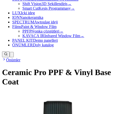
Shift Vision
3D Şekillendiriş
→
Smart Cut
Kesiş Programmasy
→
LUX
Içki ideg
ION
Nanokeramika
SPECTRUM
Awtoulag ideji
Films
Paint & Window Film
PPF
Plýonka çözgütleri
→
KAVACA IR
Infrared Window Film
→
PANEL KIT
Demo panelleri
ÖNÜMLER
Doly katalog
Önümler
Ceramic Pro PPF & Vinyl Base
Coat