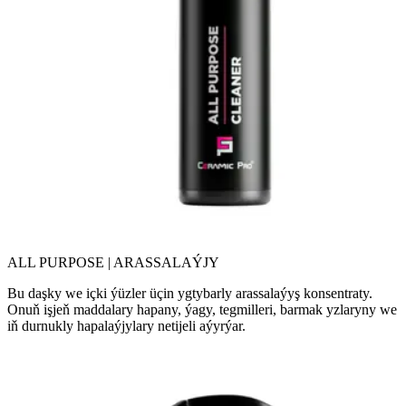
ALL PURPOSE | ARASSALAÝJY
Bu daşky we içki ýüzler üçin ygtybarly arassalaýyş konsentraty.
Onuň işjeň maddalary hapany, ýagy, tegmilleri, barmak yzlaryny we
iň durnukly hapalaýjylary netijeli aýyrýar.