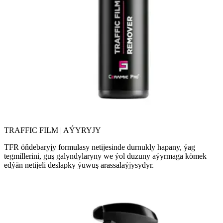
TRAFFIC FILM | AÝYRYJY
TFR öňdebaryjy formulasy netijesinde durnukly hapany, ýag
tegmillerini, guş galyndylaryny we ýol duzuny aýyrmaga kömek
edýän netijeli deslapky ýuwuş arassalaýjysydyr.