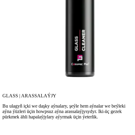
GLASS | ARASSALAÝJY
Bu ulagyň içki we daşky aýnalary, şeýle hem aýnalar we beýleki
aýna ýüzleri üçin howpsuz aýna arassalaýjysydyr. Iki-üç gezek
pürkmek ähli hapalaýjylary aýyrmak üçin ýeterlik.