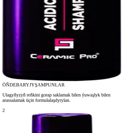
ÖŇDEBARYJY
ŞAMPUNLAR
Ulagyňyzyň reňkini gorap saklamak bilen ýuwaşlyk bilen
arassalamak üçin formulalaşdyrylan.
2