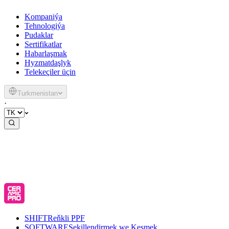
Kompaniýa
Tehnologiýa
Pudaklar
Sertifikatlar
Habarlaşmak
Hyzmatdaşlyk
Telekeçiler üçin
Turkmenistan
·
SHIFT
Reňkli PPF
SOFTWARE
Şekillendirmek we Kesmek