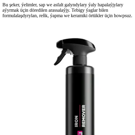
Bu şeker, ýelimler, sap we asfalt galyndylary ýaly hapalaýjylary
aýyrmak üçin döredilen arassalaýjy. Tebigy ýaglar bilen
formulalaşdyrylan, reňk, ýapma we keramiki örtükler üçin howpsuz.