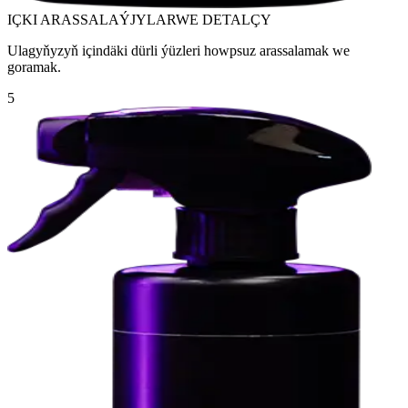
IÇKI ARASSALAÝJYLAR
WE DETALÇY
Ulagyňyzyň içindäki dürli ýüzleri howpsuz arassalamak we
goramak.
5