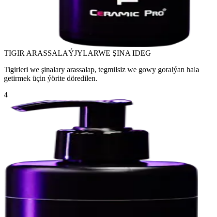
TIGIR ARASSALAÝJYLAR
WE ŞINA IDEG
Tigirleri we şinalary arassalap, tegmilsiz we gowy goralýan hala
getirmek üçin ýörite döredilen.
4