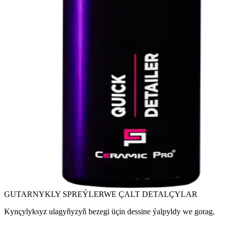
GUTARNYKLY SPREÝLER
WE ÇALT DETALÇYLAR
Kynçylyksyz ulagyňyzyň bezegi üçin dessine ýalpyldy we gorag.