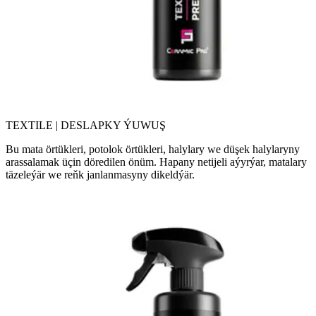
TEXTILE | DESLAPKY ÝUWUŞ
Bu mata örtükleri, potolok örtükleri, halylary we düşek halylaryny
arassalamak üçin döredilen önüm. Hapany netijeli aýyrýar, matalary
täzeleýär we reňk janlanmasyny dikeldýär.