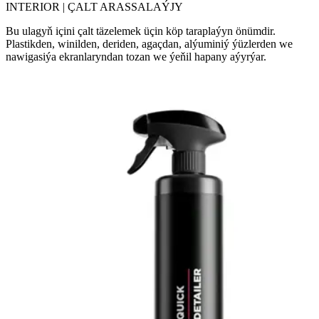
INTERIOR | ÇALT ARASSALAÝJY
Bu ulagyň içini çalt täzelemek üçin köp taraplaýyn önümdir.
Plastikden, winilden, deriden, agaçdan, alýuminiý ýüzlerden we
nawigasiýa ekranlaryndan tozan we ýeňil hapany aýyrýar.