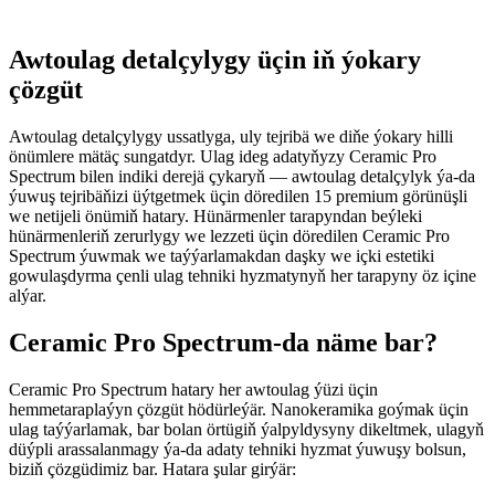
Awtoulag detalçylygy üçin iň ýokary
çözgüt
Awtoulag detalçylygy ussatlyga, uly tejribä we diňe ýokary hilli
önümlere mätäç sungatdyr. Ulag ideg adatyňyzy Ceramic Pro
Spectrum bilen indiki derejä çykaryň — awtoulag detalçylyk ýa-da
ýuwuş tejribäňizi üýtgetmek üçin döredilen 15 premium görünüşli
we netijeli önümiň hatary. Hünärmenler tarapyndan beýleki
hünärmenleriň zerurlygy we lezzeti üçin döredilen Ceramic Pro
Spectrum ýuwmak we taýýarlamakdan daşky we içki estetiki
gowulaşdyrma çenli ulag tehniki hyzmatynyň her tarapyny öz içine
alýar.
Ceramic Pro Spectrum-da näme bar?
Ceramic Pro Spectrum hatary her awtoulag ýüzi üçin
hemmetaraplaýyn çözgüt hödürleýär. Nanokeramika goýmak üçin
ulag taýýarlamak, bar bolan örtügiň ýalpyldysyny dikeltmek, ulagyň
düýpli arassalanmagy ýa-da adaty tehniki hyzmat ýuwuşy bolsun,
biziň çözgüdimiz bar. Hatara şular girýär: