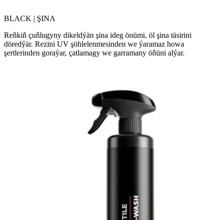
BLACK | ŞINA
Reňkiň çuňlugyny dikeldýän şina ideg önümi, öl şina täsirini
döredýär. Rezini UV şöhlelenmesinden we ýaramaz howa
şertlerinden goraýar, çatlamagy we garramany öňüni alýar.