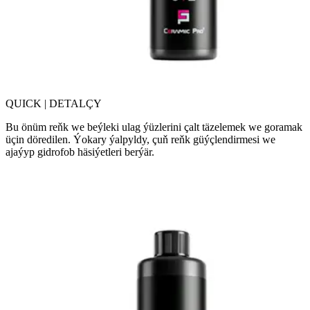
QUICK | DETALÇY
Bu önüm reňk we beýleki ulag ýüzlerini çalt täzelemek we goramak
üçin döredilen. Ýokary ýalpyldy, çuň reňk güýçlendirmesi we
ajaýyp gidrofob häsiýetleri berýär.