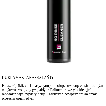
DURLAMAZ | ARASSALAÝJY
Bu az köpükli, durlamasyz şampun bolup, suw sarp edişini azaldýar
we ýuwuş wagtyny gysgaldýar. Polimerleri we ýüzüňe işjeň
maddalar hapalaýjylary netijeli galdyrýar, howpsuz arassalamak
prosesini üpjün edýär.