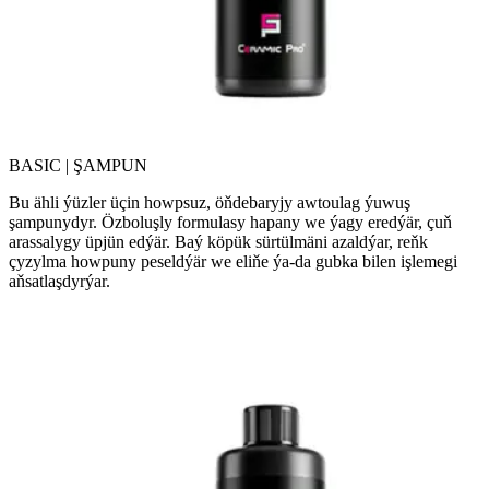
BASIC | ŞAMPUN
Bu ähli ýüzler üçin howpsuz, öňdebaryjy awtoulag ýuwuş
şampunydyr. Özboluşly formulasy hapany we ýagy eredýär, çuň
arassalygy üpjün edýär. Baý köpük sürtülmäni azaldýar, reňk
çyzylma howpuny peseldýär we eliňe ýa-da gubka bilen işlemegi
aňsatlaşdyrýar.