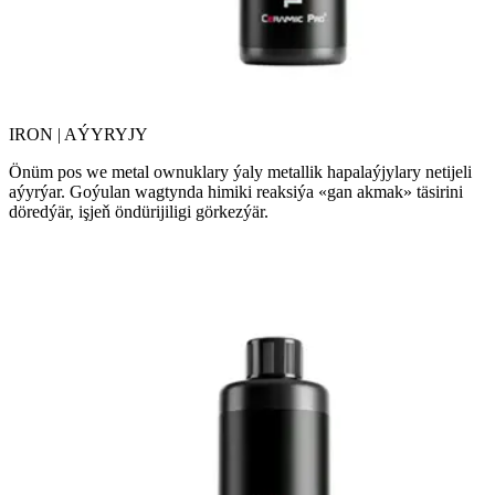
IRON | AÝYRYJY
Önüm pos we metal ownuklary ýaly metallik hapalaýjylary netijeli
aýyrýar. Goýulan wagtynda himiki reaksiýa «gan akmak» täsirini
döredýär, işjeň öndürijiligi görkezýär.