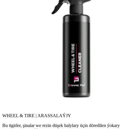
WHEEL & TIRE | ARASSALAÝJY
Bu tigirler, şinalar we rezin düşek halylary üçin döredilen ýokary