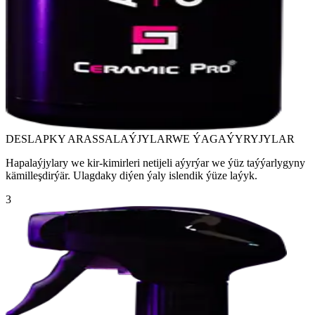
DESLAPKY ARASSALAÝJYLAR
WE ÝAGAÝYRYJYLAR
Hapalaýjylary we kir-kimirleri netijeli aýyrýar we ýüz taýýarlygyny
kämilleşdirýär. Ulagdaky diýen ýaly islendik ýüze laýyk.
3