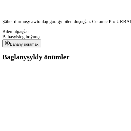
Şäher durmuşy awtoulag goragy bilen duşuşýar. Ceramic Pro URBAN şä
Bilen utgaşýar
Bahasy
isleg boýunça
Bahany soramak
Baglanyşykly önümler
Kavaca ION CPF
isleg boýunça