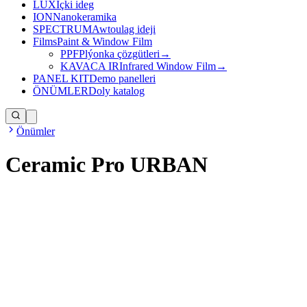
LUX
Içki ideg
ION
Nanokeramika
SPECTRUM
Awtoulag ideji
Films
Paint & Window Film
PPF
Plýonka çözgütleri
→
KAVACA IR
Infrared Window Film
→
PANEL KIT
Demo panelleri
ÖNÜMLER
Doly katalog
Önümler
Ceramic Pro URBAN