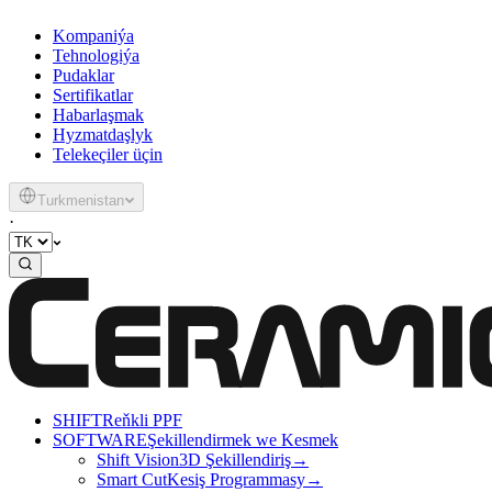
Kompaniýa
Tehnologiýa
Pudaklar
Sertifikatlar
Habarlaşmak
Hyzmatdaşlyk
Telekeçiler üçin
Turkmenistan
·
SHIFT
Reňkli PPF
SOFTWARE
Şekillendirmek we Kesmek
Shift Vision
3D Şekillendiriş
→
Smart Cut
Kesiş Programmasy
→