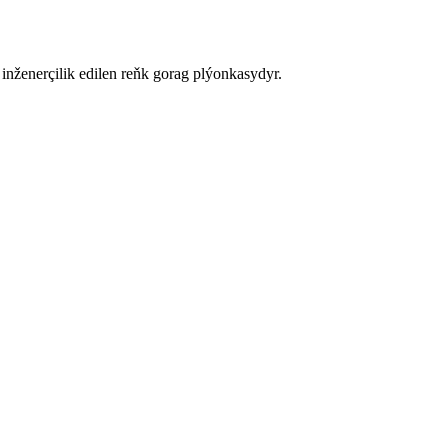
nženerçilik edilen reňk gorag plýonkasydyr.