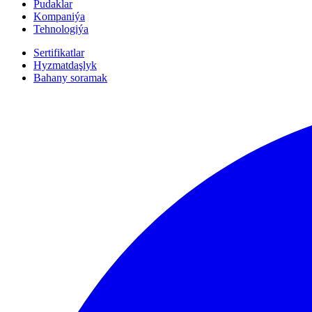
Pudaklar
Kompaniýa
Tehnologiýa
Sertifikatlar
Hyzmatdaşlyk
Bahany soramak