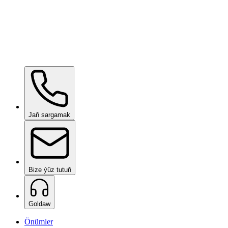
Ceramic Pro SHIFT
isleg boýunça
Ceramic Pro PPF
isleg boýunça
Jaň sargamak
Bize ýüz tutuň
Goldaw
Önümler