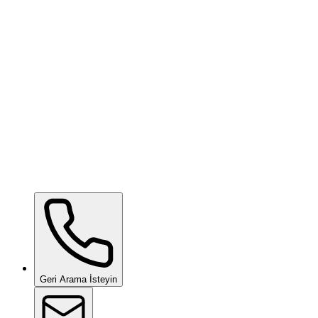
Ceramic Pro Care
talep üzerine
Ceramic Pro Care+
talep üzerine
Geri Arama İsteyin