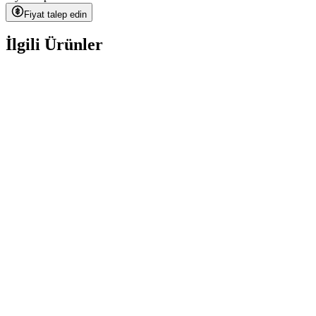
Fiyat talep edin
İlgili Ürünler
Ceramic Pro Nano-Primer
talep üzerine