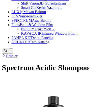
Shift Vision
3D Görselleştirme
→
Smart Cut
Kesim Yazılımı
→
LUX
İç Mekan Bakımı
ION
Nanoseramikler
SPECTRUM
Araç Bakımı
Films
Paint & Window Film
PPF
Film Çözümleri
→
KAVACA IR
Infrared Window Film
→
PANEL KIT
Demo Paneller
ÜRÜNLER
Tam Katalog
Ürünler
Spectrum Acidic Shampoo