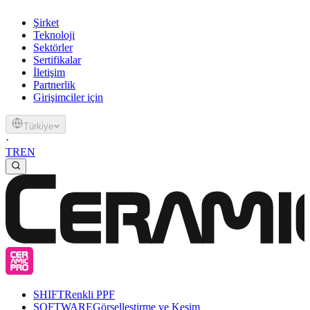
Şirket
Teknoloji
Sektörler
Sertifikalar
İletişim
Partnerlik
Girişimciler için
Türkiye
·
TR
EN
SHIFT
Renkli PPF
SOFTWARE
Görselleştirme ve Kesim