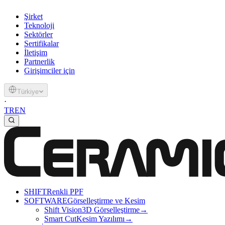
Şirket
Teknoloji
Sektörler
Sertifikalar
İletişim
Partnerlik
Girişimciler için
Türkiye
·
TR
EN
SHIFT
Renkli PPF
SOFTWARE
Görselleştirme ve Kesim
Shift Vision
3D Görselleştirme
→
Smart Cut
Kesim Yazılımı
→