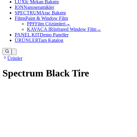
LUX
İç Mekan Bakımı
ION
Nanoseramikler
SPECTRUM
Araç Bakımı
Films
Paint & Window Film
PPF
Film Çözümleri
→
KAVACA IR
Infrared Window Film
→
PANEL KIT
Demo Paneller
ÜRÜNLER
Tam Katalog
Ürünler
Spectrum Black Tire