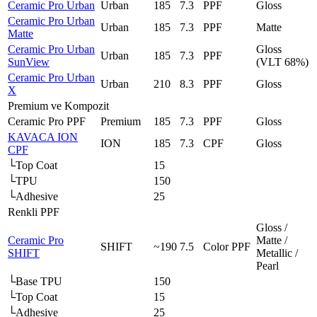
Ceramic Pro Urban
Urban
185
7.3
PPF
Gloss
Ceramic Pro Urban
Urban
185
7.3
PPF
Matte
Matte
Ceramic Pro Urban
Gloss
Urban
185
7.3
PPF
SunView
(VLT 68%)
Ceramic Pro Urban
Urban
210
8.3
PPF
Gloss
X
Premium ve Kompozit
Ceramic Pro PPF
Premium
185
7.3
PPF
Gloss
KAVACA ION
ION
185
7.3
CPF
Gloss
CPF
└
Top Coat
15
└
TPU
150
└
Adhesive
25
Renkli PPF
Gloss /
Ceramic Pro
Matte /
SHIFT
~190
7.5
Color PPF
SHIFT
Metallic /
Pearl
└
Base TPU
150
└
Top Coat
15
└
Adhesive
25