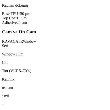
Katman dökümü
Base TPU
150
µm
Top Coat
15
µm
Adhesive
25
µm
Cam ve Ön Cam
KAVACA IR
Window
Seri
Window Film
Cila
Tint (VLT 5–70%)
Kalınlık
n/a
µm
~mil
–