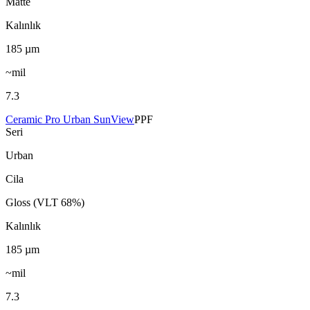
Matte
Kalınlık
185
µm
~mil
7.3
Ceramic Pro Urban SunView
PPF
Seri
Urban
Cila
Gloss (VLT 68%)
Kalınlık
185
µm
~mil
7.3