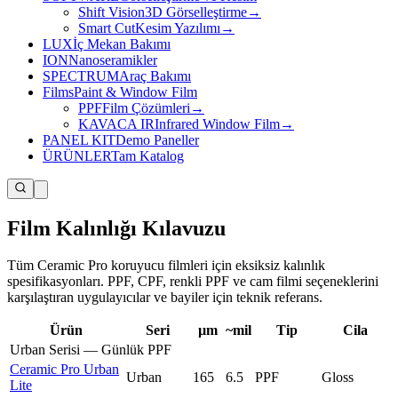
Shift Vision
3D Görselleştirme
→
Smart Cut
Kesim Yazılımı
→
LUX
İç Mekan Bakımı
ION
Nanoseramikler
SPECTRUM
Araç Bakımı
Films
Paint & Window Film
PPF
Film Çözümleri
→
KAVACA IR
Infrared Window Film
→
PANEL KIT
Demo Paneller
ÜRÜNLER
Tam Katalog
Film Kalınlığı Kılavuzu
Tüm Ceramic Pro koruyucu filmleri için eksiksiz kalınlık
spesifikasyonları. PPF, CPF, renkli PPF ve cam filmi seçeneklerini
karşılaştıran uygulayıcılar ve bayiler için teknik referans.
Ürün
Seri
µm
~mil
Tip
Cila
Urban Serisi — Günlük PPF
Ceramic Pro Urban
Urban
165
6.5
PPF
Gloss
Lite