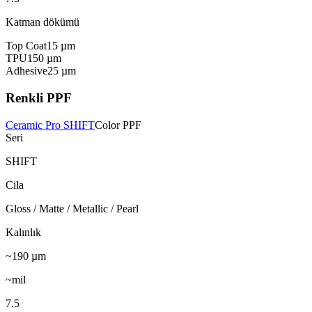
Katman dökümü
Top Coat
15
µm
TPU
150
µm
Adhesive
25
µm
Renkli PPF
Ceramic Pro SHIFT
Color PPF
Seri
SHIFT
Cila
Gloss / Matte / Metallic / Pearl
Kalınlık
~190
µm
~mil
7.5