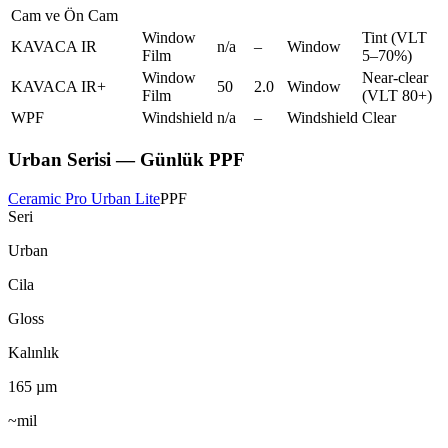
Cam ve Ön Cam
Window
Tint (VLT
KAVACA IR
n/a
–
Window
Film
5–70%)
Window
Near-clear
KAVACA IR+
50
2.0
Window
Film
(VLT 80+)
WPF
Windshield
n/a
–
Windshield
Clear
Urban Serisi — Günlük PPF
Ceramic Pro Urban Lite
PPF
Seri
Urban
Cila
Gloss
Kalınlık
165
µm
~mil