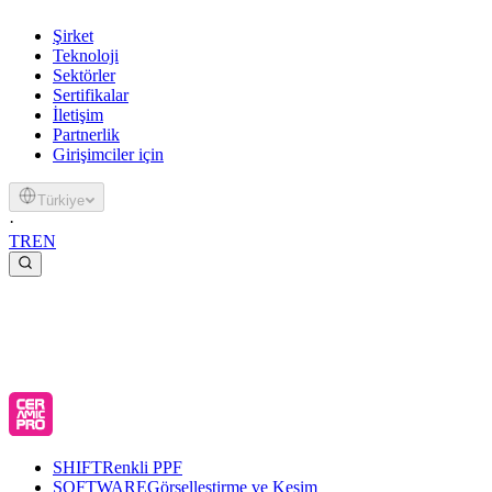
Şirket
Teknoloji
Sektörler
Sertifikalar
İletişim
Partnerlik
Girişimciler için
Türkiye
·
TR
EN
SHIFT
Renkli PPF
SOFTWARE
Görselleştirme ve Kesim