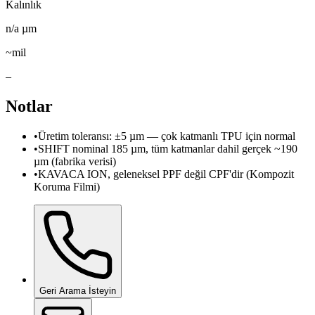
Kalınlık
n/a
µm
~mil
–
Notlar
•
Üretim toleransı: ±5 µm — çok katmanlı TPU için normal
•
SHIFT nominal 185 µm, tüm katmanlar dahil gerçek ~190
µm (fabrika verisi)
•
KAVACA ION, geleneksel PPF değil CPF'dir (Kompozit
Koruma Filmi)
Geri Arama İsteyin