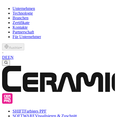
Unternehmen
Technologie
Branchen
Zertifikate
Kontakte
Partnerschaft
Für Unternehmer
Austria
·
DE
EN
SHIFT
Farbiges PPF
SOFTWARE
Visualisieren & Zuschnitt