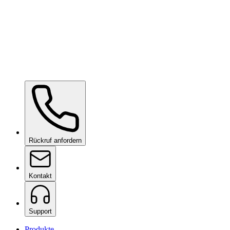
Ich akzeptiere die
Datenschutzerklärung
und willige ein, dass ich
bezüglich meiner Bewerbung kontaktiert werde
Bewerbung senden
Rückruf anfordern
Kontakt
Support
Produkte