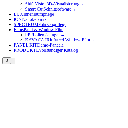
Shift Vision
3D-Visualisierung
→
Smart Cut
Schnittsoftware
→
LUX
Innenraumpflege
ION
Nanokeramik
SPECTRUM
Fahrzeugpflege
Films
Paint & Window Film
PPF
Folienlösungen
→
KAVACA IR
Infrared Window Film
→
PANEL KIT
Demo-Paneele
PRODUKTE
Vollständiger Katalog
Kontaktdaten