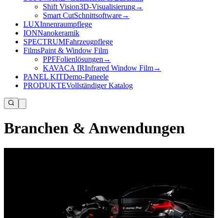
Shift Vision
3D-Visualisierung
→
Smart Cut
Schnittsoftware
→
LUX
Innenraumpflege
ION
Nanokeramik
SPECTRUM
Fahrzeugpflege
Films
Paint & Window Film
PPF
Folienlösungen
→
KAVACA IR
Infrared Window Film
→
PANEL KIT
Demo-Paneele
PRODUKTE
Vollständiger Katalog
Branchen & Anwendungen