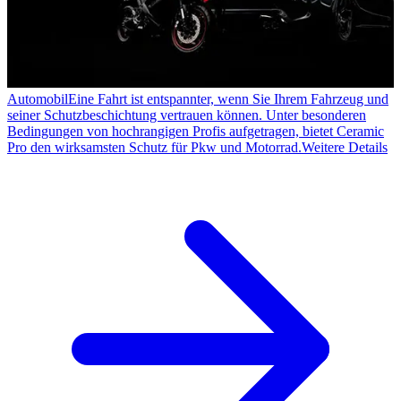
Automobil
Eine Fahrt ist entspannter, wenn Sie Ihrem Fahrzeug und
seiner Schutzbeschichtung vertrauen können. Unter besonderen
Bedingungen von hochrangigen Profis aufgetragen, bietet Ceramic
Pro den wirksamsten Schutz für Pkw und Motorrad.
Weitere Details