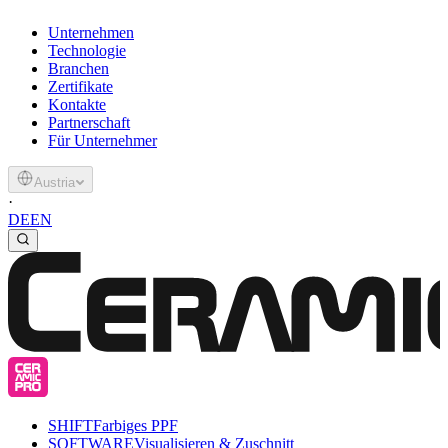
Unternehmen
Technologie
Branchen
Zertifikate
Kontakte
Partnerschaft
Für Unternehmer
Austria
·
DE
EN
SHIFT
Farbiges PPF
SOFTWARE
Visualisieren & Zuschnitt