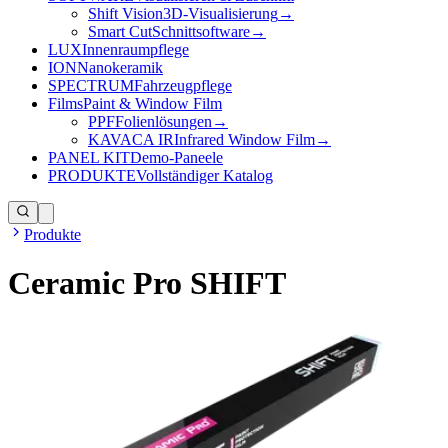
Shift Vision
3D-Visualisierung
→
Smart Cut
Schnittsoftware
→
LUX
Innenraumpflege
ION
Nanokeramik
SPECTRUM
Fahrzeugpflege
Films
Paint & Window Film
PPF
Folienlösungen
→
KAVACA IR
Infrared Window Film
→
PANEL KIT
Demo-Paneele
PRODUKTE
Vollständiger Katalog
Produkte
Ceramic Pro SHIFT