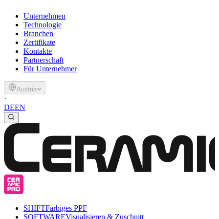
Unternehmen
Technologie
Branchen
Zertifikate
Kontakte
Partnerschaft
Für Unternehmer
Austria
·
DE
EN
SHIFT
Farbiges PPF
SOFTWARE
Visualisieren & Zuschnitt