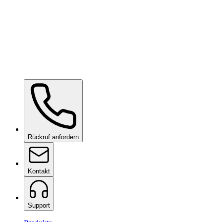
KAVACA ION CPF
auf Anfrage
Ceramic Pro URBAN
auf Anfrage
Ceramic Pro PPF
auf Anfrage
Rückruf anfordern
Kontakt
Support