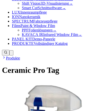
Shift Vision
3D-Visualisierung
→
Smart Cut
Schnittsoftware
→
LUX
Innenraumpflege
ION
Nanokeramik
SPECTRUM
Fahrzeugpflege
Films
Paint & Window Film
PPF
Folienlösungen
→
KAVACA IR
Infrared Window Film
→
PANEL KIT
Demo-Paneele
PRODUKTE
Vollständiger Katalog
Produkte
Ceramic Pro Tag