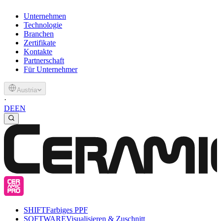
Unternehmen
Technologie
Branchen
Zertifikate
Kontakte
Partnerschaft
Für Unternehmer
Austria
·
DE
EN
SHIFT
Farbiges PPF
SOFTWARE
Visualisieren & Zuschnitt