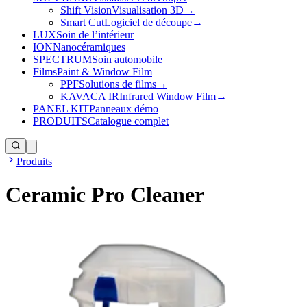
Shift Vision
Visualisation 3D
→
Smart Cut
Logiciel de découpe
→
LUX
Soin de l’intérieur
ION
Nanocéramiques
SPECTRUM
Soin automobile
Films
Paint & Window Film
PPF
Solutions de films
→
KAVACA IR
Infrared Window Film
→
PANEL KIT
Panneaux démo
PRODUITS
Catalogue complet
Produits
Ceramic Pro Cleaner