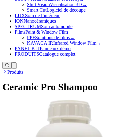
Shift Vision
Visualisation 3D
→
Smart Cut
Logiciel de découpe
→
LUX
Soin de l’intérieur
ION
Nanocéramiques
SPECTRUM
Soin automobile
Films
Paint & Window Film
PPF
Solutions de films
→
KAVACA IR
Infrared Window Film
→
PANEL KIT
Panneaux démo
PRODUITS
Catalogue complet
Produits
Ceramic Pro Shampoo