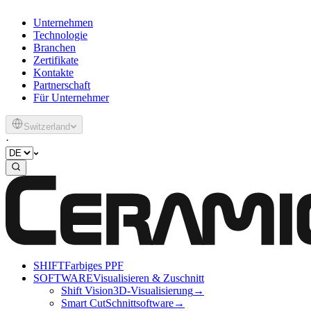
Unternehmen
Technologie
Branchen
Zertifikate
Kontakte
Partnerschaft
Für Unternehmer
Switzerland
·
SHIFT
Farbiges PPF
SOFTWARE
Visualisieren & Zuschnitt
Shift Vision
3D-Visualisierung
→
Smart Cut
Schnittsoftware
→