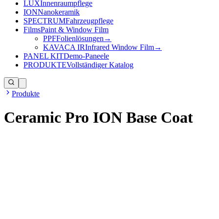
LUX
Innenraumpflege
ION
Nanokeramik
SPECTRUM
Fahrzeugpflege
Films
Paint & Window Film
PPF
Folienlösungen
→
KAVACA IR
Infrared Window Film
→
PANEL KIT
Demo-Paneele
PRODUKTE
Vollständiger Katalog
Produkte
Ceramic Pro ION Base Coat