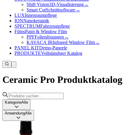
Shift Vision
3D-Visualisierung
→
Smart Cut
Schnittsoftware
→
LUX
Innenraumpflege
ION
Nanokeramik
SPECTRUM
Fahrzeugpflege
Films
Paint & Window Film
PPF
Folienlösungen
→
KAVACA IR
Infrared Window Film
→
PANEL KIT
Demo-Paneele
PRODUKTE
Vollständiger Katalog
Ceramic Pro Produktkatalog
Kategorie
Alle
Anwendung
Alle