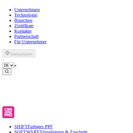
Unternehmen
Technologie
Branchen
Zertifikate
Kontakte
Partnerschaft
Für Unternehmer
Switzerland
·
SHIFT
Farbiges PPF
SOFTWARE
Visualisieren & Zuschnitt