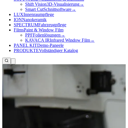
Shift Vision
3D-Visualisierung
→
Smart Cut
Schnittsoftware
→
LUX
Innenraumpflege
ION
Nanokeramik
SPECTRUM
Fahrzeugpflege
Films
Paint & Window Film
PPF
Folienlösungen
→
KAVACA IR
Infrared Window Film
→
PANEL KIT
Demo-Paneele
PRODUKTE
Vollständiger Katalog