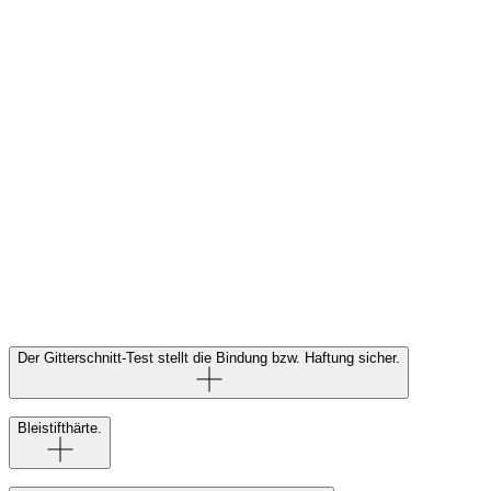
Der Gitterschnitt-Test stellt die Bindung bzw. Haftung sicher.
Testnorm:
ASTM D3359
/
ISO 2409
Bleistifthärte.
Ceramic Pro hauseigenes Labor