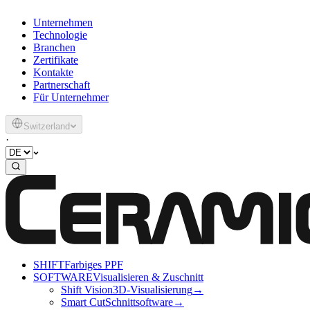
Unternehmen
Technologie
Branchen
Zertifikate
Kontakte
Partnerschaft
Für Unternehmer
Switzerland
·
SHIFT
Farbiges PPF
SOFTWARE
Visualisieren & Zuschnitt
Shift Vision
3D-Visualisierung
→
Smart Cut
Schnittsoftware
→