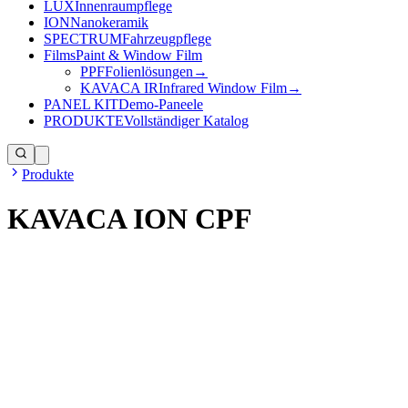
LUX
Innenraumpflege
ION
Nanokeramik
SPECTRUM
Fahrzeugpflege
Films
Paint & Window Film
PPF
Folienlösungen
→
KAVACA IR
Infrared Window Film
→
PANEL KIT
Demo-Paneele
PRODUKTE
Vollständiger Katalog
Produkte
KAVACA ION CPF