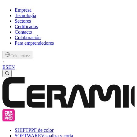
Empresa
Tecnología
Sectores
Certificados
Contacto
Colaboración
Para emprendedores
Colombia
·
ES
EN
SHIFT
PPF de color
SOFTWARE
Visualiza y corta