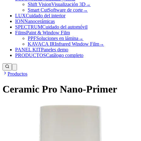
Shift Vision
Visualización 3D
→
Smart Cut
Software de corte
→
LUX
Cuidado del interior
ION
Nanocerámicas
SPECTRUM
Cuidado del automóvil
Films
Paint & Window Film
PPF
Soluciones en lámina
→
KAVACA IR
Infrared Window Film
→
PANEL KIT
Paneles demo
PRODUCTOS
Catálogo completo
Productos
Ceramic Pro Nano-Primer