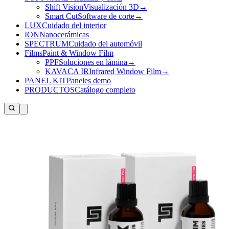
Shift Vision
Visualización 3D
→
Smart Cut
Software de corte
→
LUX
Cuidado del interior
ION
Nanocerámicas
SPECTRUM
Cuidado del automóvil
Films
Paint & Window Film
PPF
Soluciones en lámina
→
KAVACA IR
Infrared Window Film
→
PANEL KIT
Paneles demo
PRODUCTOS
Catálogo completo