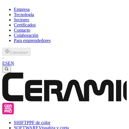
Empresa
Tecnología
Sectores
Certificados
Contacto
Colaboración
Para emprendedores
Colombia
·
ES
EN
SHIFT
PPF de color
SOFTWARE
Visualiza y corta