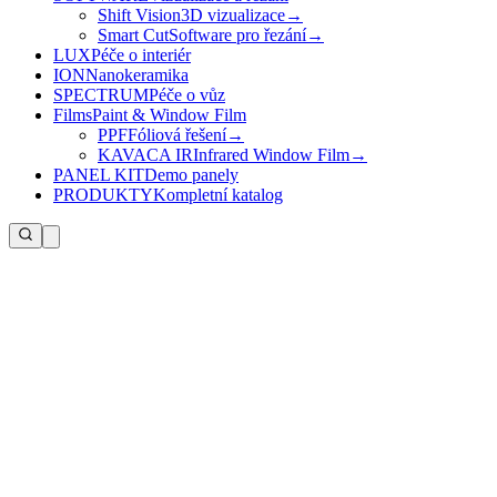
Shift Vision
3D vizualizace
→
Smart Cut
Software pro řezání
→
LUX
Péče o interiér
ION
Nanokeramika
SPECTRUM
Péče o vůz
Films
Paint & Window Film
PPF
Fóliová řešení
→
KAVACA IR
Infrared Window Film
→
PANEL KIT
Demo panely
PRODUKTY
Kompletní katalog
Kontaktní údaje