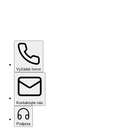
Souhlasím se
Zásadami ochrany osobních údajů
a souhlasím s
tím, že budu kontaktován ohledně své žádosti
Odeslat žádost
Vyžádat hovor
Kontaktujte nás
Podpora