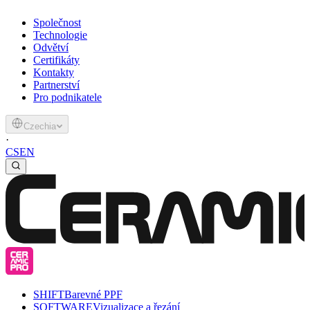
Společnost
Technologie
Odvětví
Certifikáty
Kontakty
Partnerství
Pro podnikatele
Czechia
·
CS
EN
SHIFT
Barevné PPF
SOFTWARE
Vizualizace a řezání