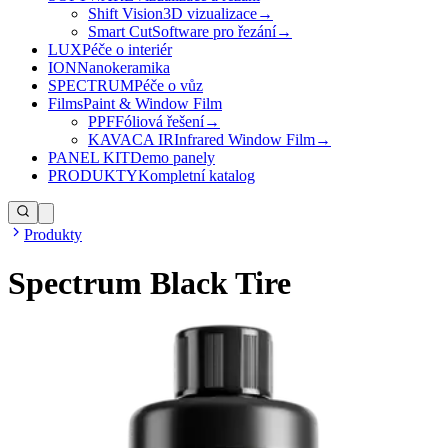
Shift Vision
3D vizualizace
→
Smart Cut
Software pro řezání
→
LUX
Péče o interiér
ION
Nanokeramika
SPECTRUM
Péče o vůz
Films
Paint & Window Film
PPF
Fóliová řešení
→
KAVACA IR
Infrared Window Film
→
PANEL KIT
Demo panely
PRODUKTY
Kompletní katalog
Produkty
Spectrum Black Tire