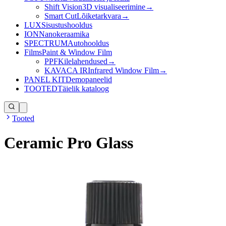
Shift Vision
3D visualiseerimine
→
Smart Cut
Lõiketarkvara
→
LUX
Sisustushooldus
ION
Nanokeraamika
SPECTRUM
Autohooldus
Films
Paint & Window Film
PPF
Kilelahendused
→
KAVACA IR
Infrared Window Film
→
PANEL KIT
Demopaneelid
TOOTED
Täielik kataloog
Tooted
Ceramic Pro Glass