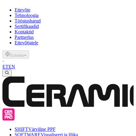
Ettevõte
Tehnoloogia
Tööstusharud
Sertifikaadid
Kontaktid
Partnerlus
Ettevõtjatele
Estonia
·
ET
EN
SHIFT
Värviline PPF
SOFTWARE
Visualiseeri ja lõika