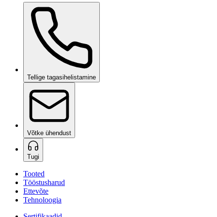
Ceramic Pro ION Base Coat
päringul
Tellige tagasihelistamine
Võtke ühendust
Tugi
Tooted
Tööstusharud
Ettevõte
Tehnoloogia
Sertifikaadid