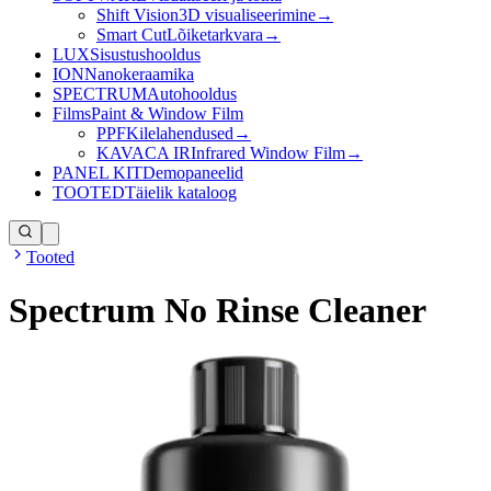
Shift Vision
3D visualiseerimine
→
Smart Cut
Lõiketarkvara
→
LUX
Sisustushooldus
ION
Nanokeraamika
SPECTRUM
Autohooldus
Films
Paint & Window Film
PPF
Kilelahendused
→
KAVACA IR
Infrared Window Film
→
PANEL KIT
Demopaneelid
TOOTED
Täielik kataloog
Tooted
Spectrum No Rinse Cleaner