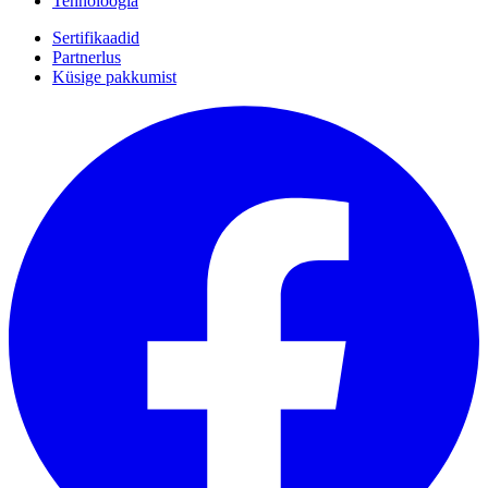
Tehnoloogia
Sertifikaadid
Partnerlus
Küsige pakkumist