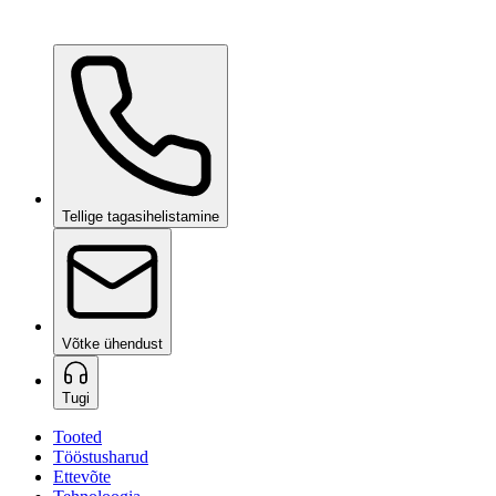
Ceramic Pro Care+
päringul
Tellige tagasihelistamine
Võtke ühendust
Tugi
Tooted
Tööstusharud
Ettevõte