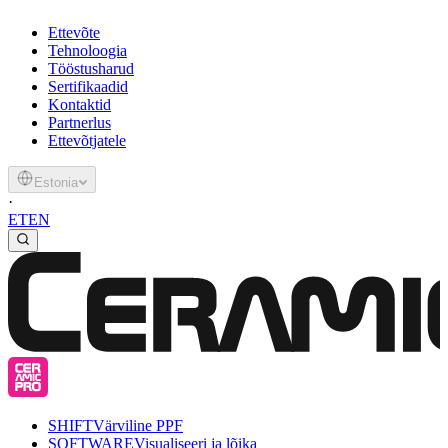
Ettevõte
Tehnoloogia
Tööstusharud
Sertifikaadid
Kontaktid
Partnerlus
Ettevõtjatele
Estonia
·
ET
EN
SHIFT
Värviline PPF
SOFTWARE
Visualiseeri ja lõika