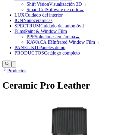
Shift Vision
Visualización 3D
→
Smart Cut
Software de corte
→
LUX
Cuidado del interior
ION
Nanocerámicas
SPECTRUM
Cuidado del automóvil
Films
Paint & Window Film
PPF
Soluciones en lámina
→
KAVACA IR
Infrared Window Film
→
PANEL KIT
Paneles demo
PRODUCTOS
Catálogo completo
Productos
Ceramic Pro Leather