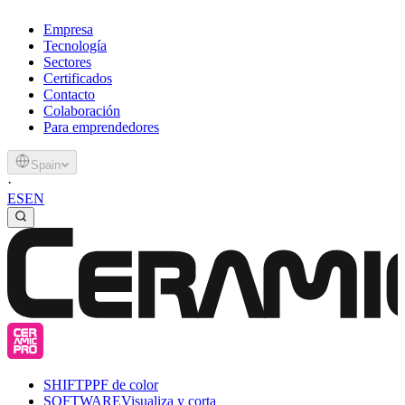
Empresa
Tecnología
Sectores
Certificados
Contacto
Colaboración
Para emprendedores
Spain
·
ES
EN
SHIFT
PPF de color
SOFTWARE
Visualiza y corta