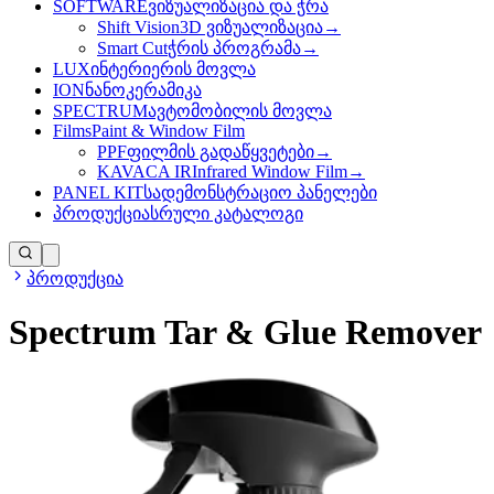
SOFTWARE
ვიზუალიზაცია და ჭრა
Shift Vision
3D ვიზუალიზაცია
→
Smart Cut
ჭრის პროგრამა
→
LUX
ინტერიერის მოვლა
ION
ნანოკერამიკა
SPECTRUM
ავტომობილის მოვლა
Films
Paint & Window Film
PPF
ფილმის გადაწყვეტები
→
KAVACA IR
Infrared Window Film
→
PANEL KIT
სადემონსტრაციო პანელები
პროდუქცია
სრული კატალოგი
პროდუქცია
Spectrum Tar & Glue Remover