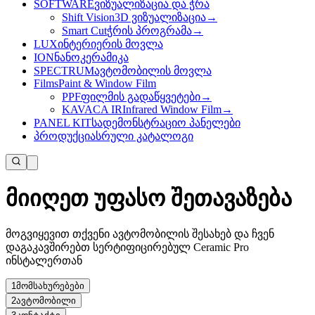
SOFTWARE
ვიზუალიზაცია და ჭრა
Shift Vision
3D ვიზუალიზაცია
→
Smart Cut
ჭრის პროგრამა
→
LUX
ინტერიერის მოვლა
ION
ნანოკერამიკა
SPECTRUM
ავტომობილის მოვლა
Films
Paint & Window Film
PPF
ფილმის გადაწყვეტები
→
KAVACA IR
Infrared Window Film
→
PANEL KIT
სადემონსტრაციო პანელები
პროდუქცია
სრული კატალოგი
მიიღეთ უფასო შეთავაზება
მოგვიყევით თქვენი ავტომობილის შესახებ და ჩვენ
დაგაკავშირებთ სერტიფიცირებულ Ceramic Pro
ინსტალერთან
1
მომსახურებები
2
ავტომობილი