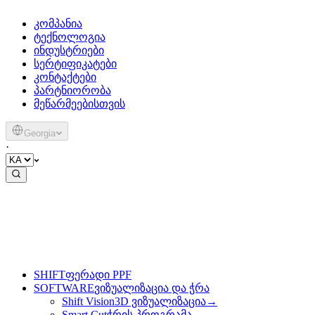
კომპანია
ტექნოლოგია
ინდუსტრიები
სერტიფიკატები
კონტაქტები
პარტნიორობა
მეწარმეებისთვის
Georgia
·
SHIFT
ფერადი PPF
SOFTWARE
ვიზუალიზაცია და ჭრა
Shift Vision
3D ვიზუალიზაცია
→
Smart Cut
ჭრის პროგრამა
→