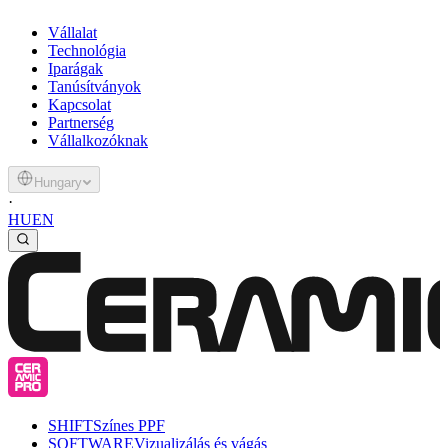
Vállalat
Technológia
Iparágak
Tanúsítványok
Kapcsolat
Partnerség
Vállalkozóknak
Hungary
·
HU
EN
SHIFT
Színes PPF
SOFTWARE
Vizualizálás és vágás