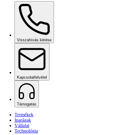
Ceramic Pro Care+
kérésre
Visszahívás kérése
Kapcsolatfelvétel
Támogatás
Termékek
Iparágak
Vállalat
Technológia