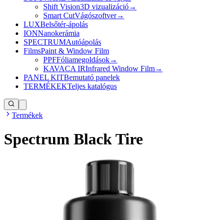
Shift Vision
3D vizualizáció
→
Smart Cut
Vágószoftver
→
LUX
Belsőtér-ápolás
ION
Nanokerámia
SPECTRUM
Autóápolás
Films
Paint & Window Film
PPF
Fóliamegoldások
→
KAVACA IR
Infrared Window Film
→
PANEL KIT
Bemutató panelek
TERMÉKEK
Teljes katalógus
Termékek
Spectrum Black Tire