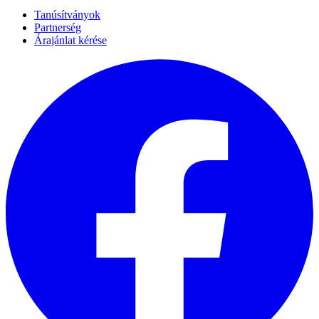
Tanúsítványok
Partnerség
Árajánlat kérése