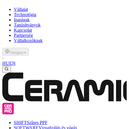
Vállalat
Technológia
Iparágak
Tanúsítványok
Kapcsolat
Partnerség
Vállalkozóknak
Hungary
·
HU
EN
SHIFT
Színes PPF
SOFTWARE
Vizualizálás és vágás