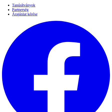
Tanúsítványok
Partnerség
Árajánlat kérése