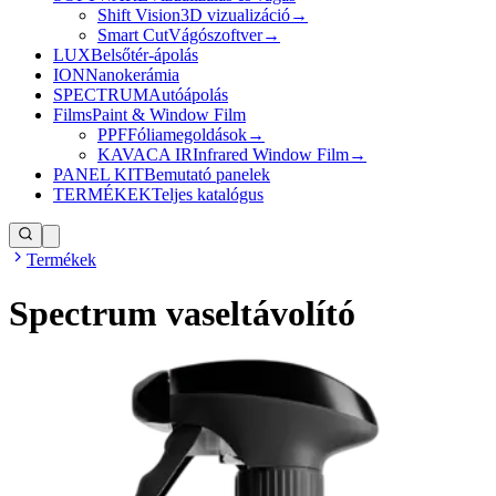
Shift Vision
3D vizualizáció
→
Smart Cut
Vágószoftver
→
LUX
Belsőtér-ápolás
ION
Nanokerámia
SPECTRUM
Autóápolás
Films
Paint & Window Film
PPF
Fóliamegoldások
→
KAVACA IR
Infrared Window Film
→
PANEL KIT
Bemutató panelek
TERMÉKEK
Teljes katalógus
Termékek
Spectrum vaseltávolító