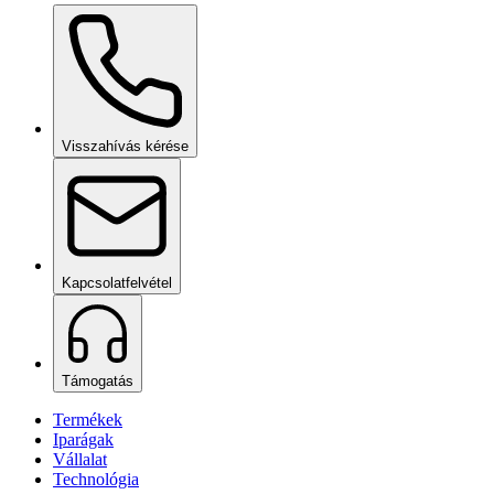
Ceramic Pro Care+
kérésre
Visszahívás kérése
Kapcsolatfelvétel
Támogatás
Termékek
Iparágak
Vállalat
Technológia