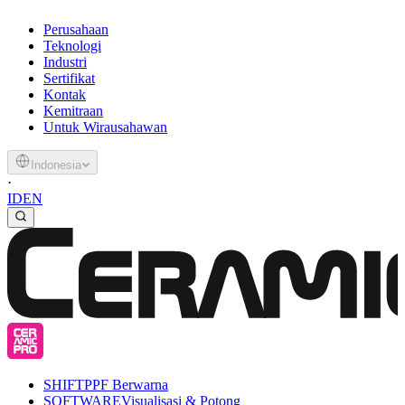
Perusahaan
Teknologi
Industri
Sertifikat
Kontak
Kemitraan
Untuk Wirausahawan
Indonesia
·
ID
EN
SHIFT
PPF Berwarna
SOFTWARE
Visualisasi & Potong