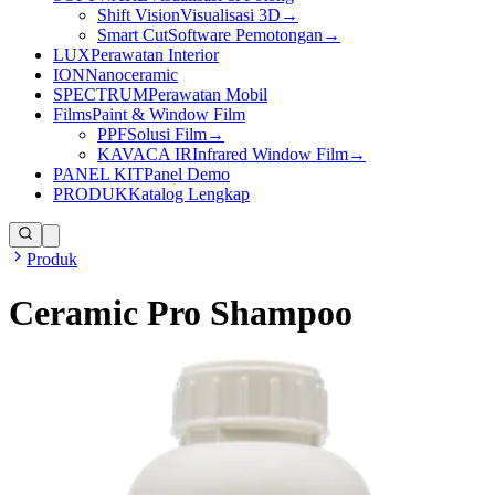
Shift Vision
Visualisasi 3D
→
Smart Cut
Software Pemotongan
→
LUX
Perawatan Interior
ION
Nanoceramic
SPECTRUM
Perawatan Mobil
Films
Paint & Window Film
PPF
Solusi Film
→
KAVACA IR
Infrared Window Film
→
PANEL KIT
Panel Demo
PRODUK
Katalog Lengkap
Produk
Ceramic Pro Shampoo