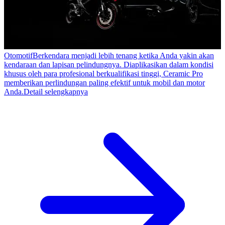
Otomotif
Berkendara menjadi lebih tenang ketika Anda yakin akan
kendaraan dan lapisan pelindungnya. Diaplikasikan dalam kondisi
khusus oleh para profesional berkualifikasi tinggi, Ceramic Pro
memberikan perlindungan paling efektif untuk mobil dan motor
Anda.
Detail selengkapnya