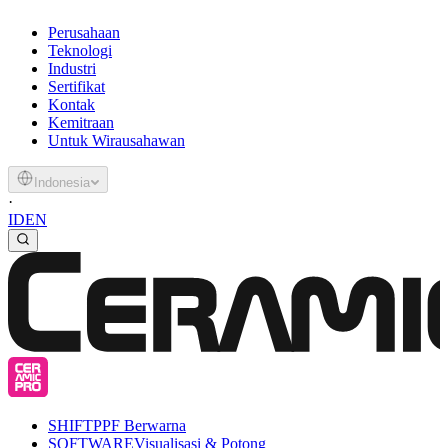
Perusahaan
Teknologi
Industri
Sertifikat
Kontak
Kemitraan
Untuk Wirausahawan
Indonesia
·
ID
EN
SHIFT
PPF Berwarna
SOFTWARE
Visualisasi & Potong