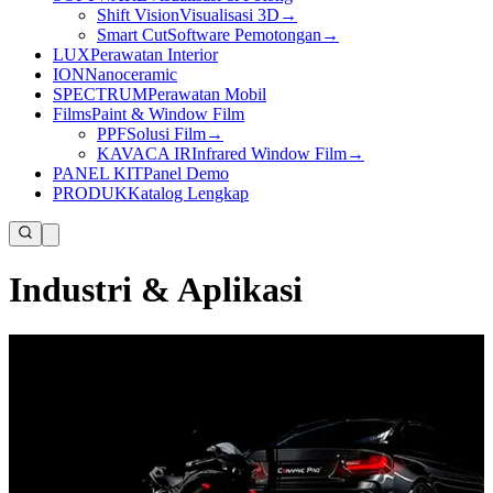
Shift Vision
Visualisasi 3D
→
Smart Cut
Software Pemotongan
→
LUX
Perawatan Interior
ION
Nanoceramic
SPECTRUM
Perawatan Mobil
Films
Paint & Window Film
PPF
Solusi Film
→
KAVACA IR
Infrared Window Film
→
PANEL KIT
Panel Demo
PRODUK
Katalog Lengkap
Industri & Aplikasi