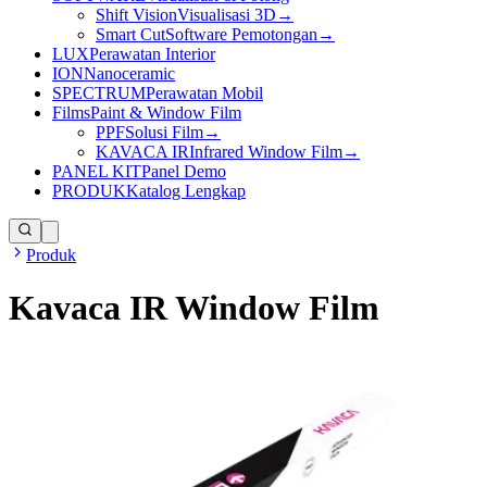
Shift Vision
Visualisasi 3D
→
Smart Cut
Software Pemotongan
→
LUX
Perawatan Interior
ION
Nanoceramic
SPECTRUM
Perawatan Mobil
Films
Paint & Window Film
PPF
Solusi Film
→
KAVACA IR
Infrared Window Film
→
PANEL KIT
Panel Demo
PRODUK
Katalog Lengkap
Produk
Kavaca IR Window Film