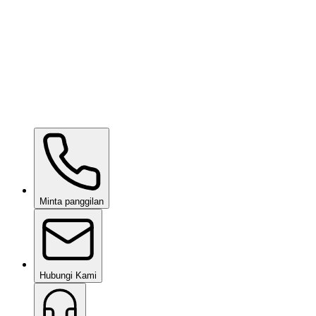
Kavaca ION CPF
berdasarkan permintaan
Ceramic Pro URBAN
berdasarkan permintaan
Ceramic Pro SHIFT
berdasarkan permintaan
Minta panggilan
Hubungi Kami