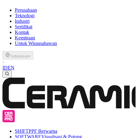
Perusahaan
Teknologi
Industri
Sertifikat
Kontak
Kemitraan
Untuk Wirausahawan
Indonesia
·
ID
EN
SHIFT
PPF Berwarna
SOFTWARE
Visualisasi & Potong