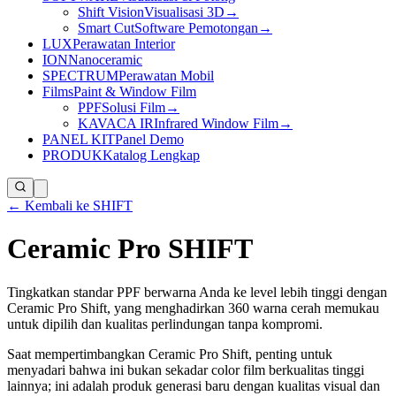
Shift Vision
Visualisasi 3D
→
Smart Cut
Software Pemotongan
→
LUX
Perawatan Interior
ION
Nanoceramic
SPECTRUM
Perawatan Mobil
Films
Paint & Window Film
PPF
Solusi Film
→
KAVACA IR
Infrared Window Film
→
PANEL KIT
Panel Demo
PRODUK
Katalog Lengkap
← Kembali ke SHIFT
Ceramic Pro SHIFT
Tingkatkan standar PPF berwarna Anda ke level lebih tinggi dengan
Ceramic Pro Shift, yang menghadirkan 360 warna cerah memukau
untuk dipilih dan kualitas perlindungan tanpa kompromi.
Saat mempertimbangkan Ceramic Pro Shift, penting untuk
menyadari bahwa ini bukan sekadar color film berkualitas tinggi
lainnya; ini adalah produk generasi baru dengan kualitas visual dan