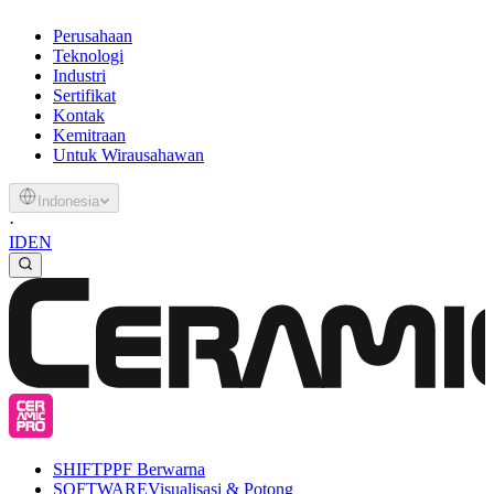
Perusahaan
Teknologi
Industri
Sertifikat
Kontak
Kemitraan
Untuk Wirausahawan
Indonesia
·
ID
EN
SHIFT
PPF Berwarna
SOFTWARE
Visualisasi & Potong