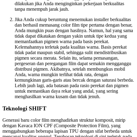
dilakukan jika Anda menginginkan pekerjaan berkualitas
tanpa menempuh jarak jauh.
Jika Anda cukup beruntung menemukan installer berkualitas
dan berhasil memasang color film tipe pertama dengan benar,
Anda mungkin puas dengan hasilnya. Namun, hal yang sama
tidak dapat dikatakan dengan yakin untuk tipe kedua yang
memanfaatkan pigmen warna pada basis perekat.
Kelemahannya terletak pada kualitas warna. Basis perekat
tidak padat maupun stabil, sehingga sulit mendistribusikan
pigmen secara merata. Selain itu, selama pemasangan,
pergeseran dan peregangan film dapat semakin mengganggu
distribusi pigmen. Akibatnya, setelah membungkus mobil
Anda, warna mungkin terlihat tidak rata, dengan
kemungkinan garis-garis atau bercak dengan saturasi berbeda.
Lebih jauh lagi, ada batasan pada rasio perekat dan pigmen
untuk memastikan daya rekat yang andal, yang sering
menghasilkan warna kusam dan tidak jenuh.
Teknologi SHIFT
Generasi baru color film menghadirkan struktur komposit, mirip
dengan Kavaca ION CPF (Composite Protection Film), yang
menggabungkan beberapa lapisan TPU dengan sifat berbeda untuk
mencapai kualitas unggul. Terobosan teknologi di sini terletak pada