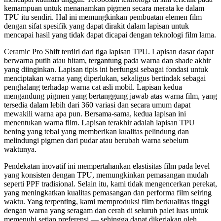
kemampuan untuk menanamkan pigmen secara merata ke dalam
TPU itu sendiri. Hal ini memungkinkan pembuatan elemen film
dengan sifat spesifik yang dapat dirakit dalam lapisan untuk
mencapai hasil yang tidak dapat dicapai dengan teknologi film lama.
Ceramic Pro Shift terdiri dari tiga lapisan TPU. Lapisan dasar dapat
berwarna putih atau hitam, tergantung pada warna dan shade akhir
yang diinginkan. Lapisan tipis ini berfungsi sebagai fondasi untuk
menciptakan warna yang diperlukan, sekaligus bertindak sebagai
penghalang terhadap warna cat asli mobil. Lapisan kedua
mengandung pigmen yang bertanggung jawab atas warna film, yang
tersedia dalam lebih dari 360 variasi dan secara umum dapat
mewakili warna apa pun. Bersama-sama, kedua lapisan ini
menentukan warna film. Lapisan terakhir adalah lapisan TPU
bening yang tebal yang memberikan kualitas pelindung dan
melindungi pigmen dari pudar atau berubah warna sebelum
waktunya.
Pendekatan inovatif ini mempertahankan elastisitas film pada level
yang konsisten dengan TPU, memungkinkan pemasangan mudah
seperti PPF tradisional. Selain itu, kami tidak mengencerkan perekat,
yang meningkatkan kualitas pemasangan dan performa film seiring
waktu. Yang terpenting, kami memproduksi film berkualitas tinggi
dengan warna yang seragam dan cerah di seluruh palet luas untuk
memenuhi setiap preferensi — sehingga dapat dikerjakan oleh