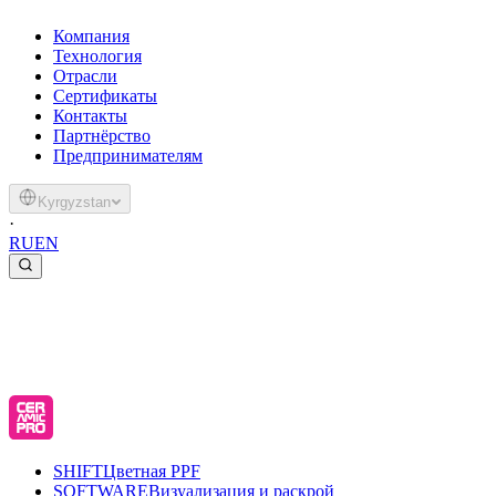
Компания
Технология
Отрасли
Сертификаты
Контакты
Партнёрство
Предпринимателям
Kyrgyzstan
·
RU
EN
SHIFT
Цветная PPF
SOFTWARE
Визуализация и раскрой