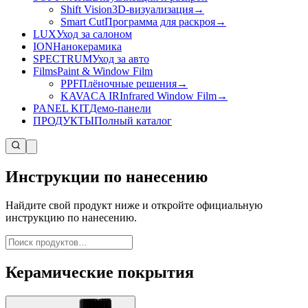
Shift Vision
3D-визуализация
→
Smart Cut
Программа для раскроя
→
LUX
Уход за салоном
ION
Нанокерамика
SPECTRUM
Уход за авто
Films
Paint & Window Film
PPF
Плёночные решения
→
KAVACA IR
Infrared Window Film
→
PANEL KIT
Демо-панели
ПРОДУКТЫ
Полный каталог
Инструкции по нанесению
Найдите свой продукт ниже и откройте официальную
инструкцию по нанесению.
Керамические покрытия