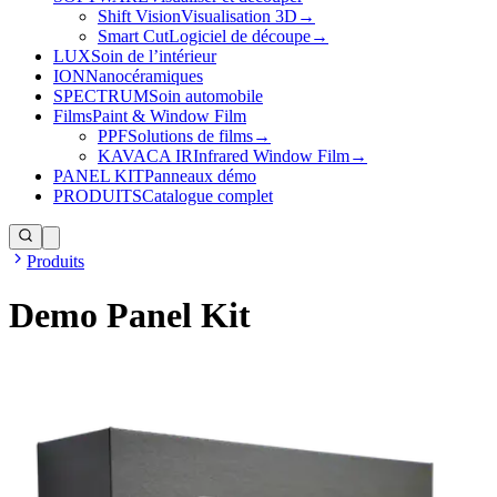
Shift Vision
Visualisation 3D
→
Smart Cut
Logiciel de découpe
→
LUX
Soin de l’intérieur
ION
Nanocéramiques
SPECTRUM
Soin automobile
Films
Paint & Window Film
PPF
Solutions de films
→
KAVACA IR
Infrared Window Film
→
PANEL KIT
Panneaux démo
PRODUITS
Catalogue complet
Produits
Demo Panel Kit