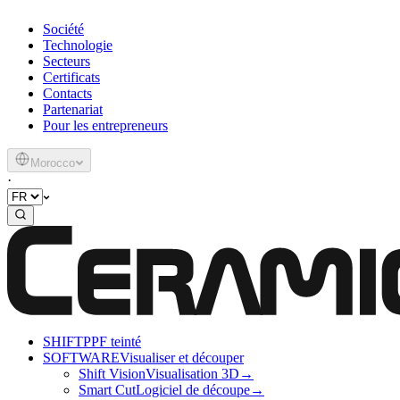
Société
Technologie
Secteurs
Certificats
Contacts
Partenariat
Pour les entrepreneurs
Morocco
·
SHIFT
PPF teinté
SOFTWARE
Visualiser et découper
Shift Vision
Visualisation 3D
→
Smart Cut
Logiciel de découpe
→