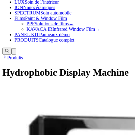
LUX
Soin de l’intérieur
ION
Nanocéramiques
SPECTRUM
Soin automobile
Films
Paint & Window Film
PPF
Solutions de films
→
KAVACA IR
Infrared Window Film
→
PANEL KIT
Panneaux démo
PRODUITS
Catalogue complet
Produits
Hydrophobic Display Machine