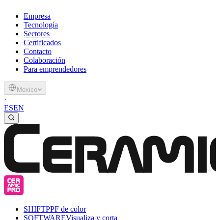
Empresa
Tecnología
Sectores
Certificados
Contacto
Colaboración
Para emprendedores
Mexico
·
ES
EN
SHIFT
PPF de color
SOFTWARE
Visualiza y corta