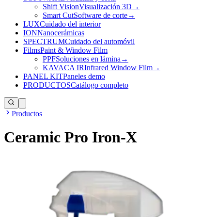
Shift Vision
Visualización 3D
→
Smart Cut
Software de corte
→
LUX
Cuidado del interior
ION
Nanocerámicas
SPECTRUM
Cuidado del automóvil
Films
Paint & Window Film
PPF
Soluciones en lámina
→
KAVACA IR
Infrared Window Film
→
PANEL KIT
Paneles demo
PRODUCTOS
Catálogo completo
Productos
Ceramic Pro Iron-X