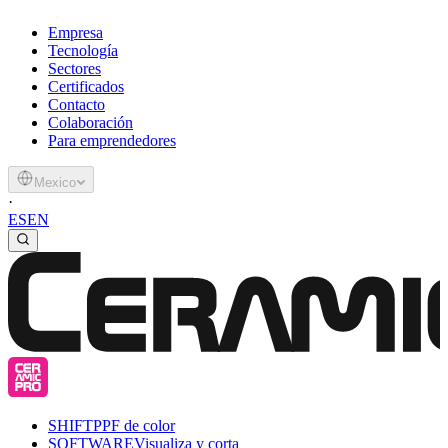
Empresa
Tecnología
Sectores
Certificados
Contacto
Colaboración
Para emprendedores
Mexico
·
ES
EN
SHIFT
PPF de color
SOFTWARE
Visualiza y corta