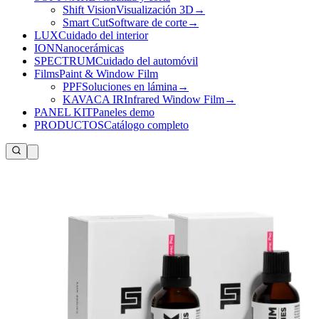
Shift Vision
Visualización 3D
→
Smart Cut
Software de corte
→
LUX
Cuidado del interior
ION
Nanocerámicas
SPECTRUM
Cuidado del automóvil
Films
Paint & Window Film
PPF
Soluciones en lámina
→
KAVACA IR
Infrared Window Film
→
PANEL KIT
Paneles demo
PRODUCTOS
Catálogo completo