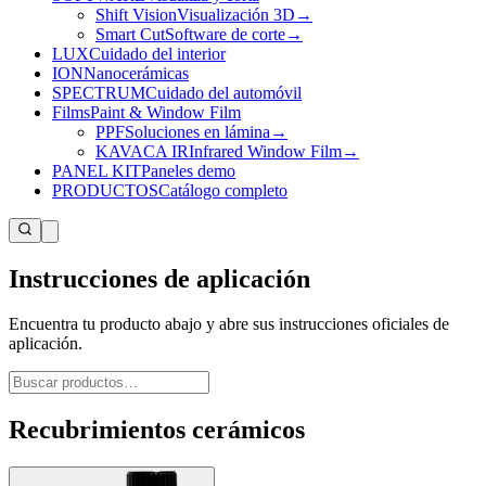
Shift Vision
Visualización 3D
→
Smart Cut
Software de corte
→
LUX
Cuidado del interior
ION
Nanocerámicas
SPECTRUM
Cuidado del automóvil
Films
Paint & Window Film
PPF
Soluciones en lámina
→
KAVACA IR
Infrared Window Film
→
PANEL KIT
Paneles demo
PRODUCTOS
Catálogo completo
Instrucciones de aplicación
Encuentra tu producto abajo y abre sus instrucciones oficiales de
aplicación.
Recubrimientos cerámicos