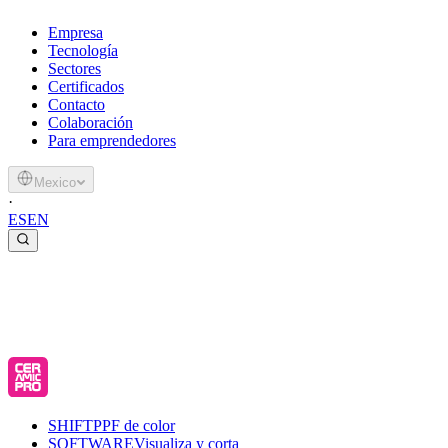
Empresa
Tecnología
Sectores
Certificados
Contacto
Colaboración
Para emprendedores
Mexico
·
ES
EN
SHIFT
PPF de color
SOFTWARE
Visualiza y corta