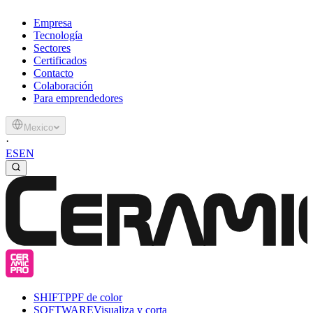
Empresa
Tecnología
Sectores
Certificados
Contacto
Colaboración
Para emprendedores
Mexico
·
ES
EN
SHIFT
PPF de color
SOFTWARE
Visualiza y corta