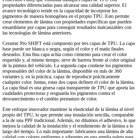
propiedades diferenciadas para alcanzar una calidad superior. El
avance tecnológico reside en la capacidad de incorporar los
pigmentos de manera homogénea en el propio TPU. Esto permite
crear elementos de lámina con propiedades específicas que pueden
ensamblarse por capas para conseguir resultados inalcanzables con
las tecnologías de lámina anteriores.
Ceramic Pro SHIFT está compuesto por tres capas de TPU. La capa
base puede ser blanca o negra, según el color y el matiz finales
deseados. Esta fina capa actúa como cimiento para crear el color
requerido y, al mismo tiempo, sirve de barrera frente al color original
de la pintura del vehículo. La segunda capa contiene los pigmentos
responsables del color de la lámina, disponible en más de 360
variantes y, en la práctica, capaz de reproducir prácticamente
cualquier color. Juntas, estas dos capas definen el color de la lámina.
La capa final es una gruesa capa transparente de TPU que aporta las
cualidades protectoras y resguarda los pigmentos contra el
desvanecimiento o el cambio prematuro de color.
Este enfoque innovador mantiene la elasticidad de la lámina al nivel
propio del TPU, lo que permite una instalación sencilla, comparable
a la de una PPF tradicional. Además, no diluimos el adhesivo, lo que
mejora la calidad de la instalación y el rendimiento de la lámina a lo
largo del tiempo. Lo más importante: fabricamos una lámina de alta
calidad con colores uniformes y vibrantes en una amplia paleta para