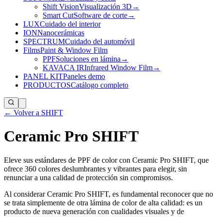
Shift Vision
Visualización 3D
→
Smart Cut
Software de corte
→
LUX
Cuidado del interior
ION
Nanocerámicas
SPECTRUM
Cuidado del automóvil
Films
Paint & Window Film
PPF
Soluciones en lámina
→
KAVACA IR
Infrared Window Film
→
PANEL KIT
Paneles demo
PRODUCTOS
Catálogo completo
← Volver a SHIFT
Ceramic Pro SHIFT
Eleve sus estándares de PPF de color con Ceramic Pro SHIFT, que
ofrece 360 colores deslumbrantes y vibrantes para elegir, sin
renunciar a una calidad de protección sin compromisos.
Al considerar Ceramic Pro SHIFT, es fundamental reconocer que no
se trata simplemente de otra lámina de color de alta calidad: es un
producto de nueva generación con cualidades visuales y de