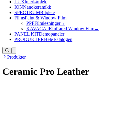
LUX
Interiørpleie
ION
Nanokeramikk
SPECTRUM
Bilpleie
Films
Paint & Window Film
PPF
Filmløsninger
→
KAVACA IR
Infrared Window Film
→
PANEL KIT
Demopaneler
PRODUKTER
Hele katalogen
Produkter
Ceramic Pro Leather