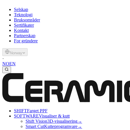
Selskap
Teknologi
Bruksområder
Sertifikater
Kontakt
Partnerskap
For gründere
Norway
·
NO
EN
SHIFT
Farget PPF
SOFTWARE
Visualiser & kutt
Shift Vision
3D-visualisering
→
Smart Cut
Kutteprogramvare
→