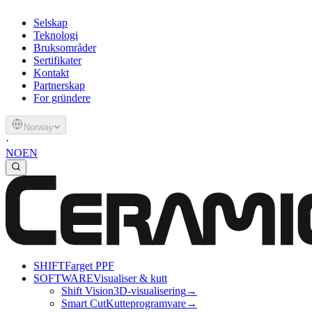
Selskap
Teknologi
Bruksområder
Sertifikater
Kontakt
Partnerskap
For gründere
Norway
·
NO
EN
SHIFT
Farget PPF
SOFTWARE
Visualiser & kutt
Shift Vision
3D-visualisering
→
Smart Cut
Kutteprogramvare
→