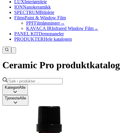
LUX
Interiørpleie
ION
Nanokeramikk
SPECTRUM
Bilpleie
Films
Paint & Window Film
PPF
Filmløsninger
→
KAVACA IR
Infrared Window Film
→
PANEL KIT
Demopaneler
PRODUKTER
Hele katalogen
Ceramic Pro produktkatalog
Kategori
Alle
Tjeneste
Alle