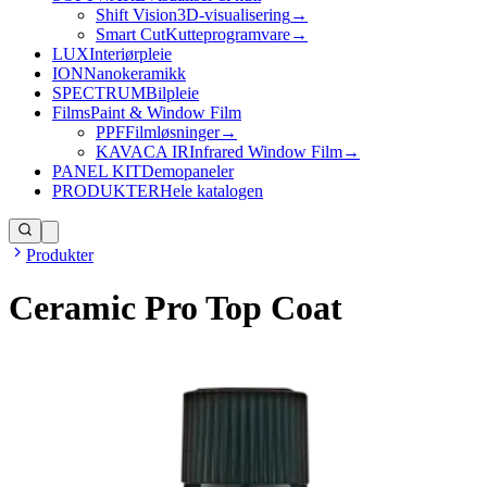
Shift Vision
3D-visualisering
→
Smart Cut
Kutteprogramvare
→
LUX
Interiørpleie
ION
Nanokeramikk
SPECTRUM
Bilpleie
Films
Paint & Window Film
PPF
Filmløsninger
→
KAVACA IR
Infrared Window Film
→
PANEL KIT
Demopaneler
PRODUKTER
Hele katalogen
Produkter
Ceramic Pro Top Coat