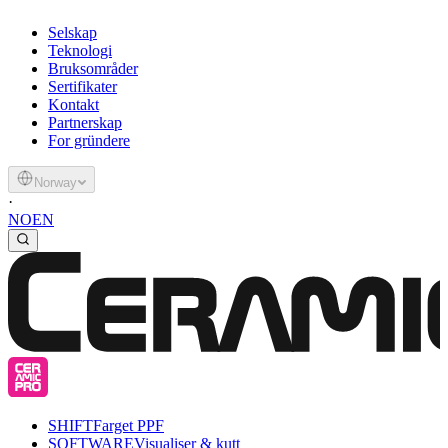
Selskap
Teknologi
Bruksområder
Sertifikater
Kontakt
Partnerskap
For gründere
Norway
·
NO
EN
SHIFT
Farget PPF
SOFTWARE
Visualiser & kutt