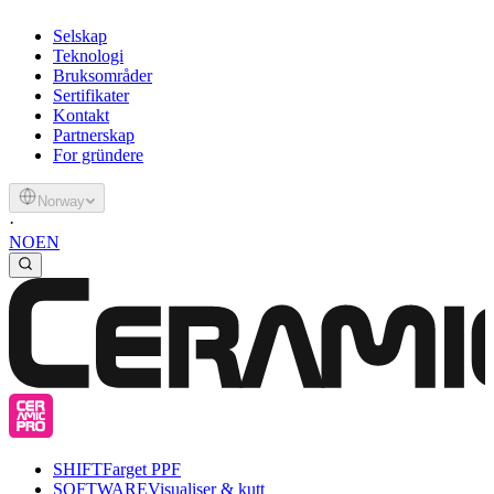
Selskap
Teknologi
Bruksområder
Sertifikater
Kontakt
Partnerskap
For gründere
Norway
·
NO
EN
SHIFT
Farget PPF
SOFTWARE
Visualiser & kutt