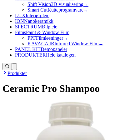
Shift Vision
3D-visualisering
→
Smart Cut
Kutteprogramvare
→
LUX
Interiørpleie
ION
Nanokeramikk
SPECTRUM
Bilpleie
Films
Paint & Window Film
PPF
Filmløsninger
→
KAVACA IR
Infrared Window Film
→
PANEL KIT
Demopaneler
PRODUKTER
Hele katalogen
Produkter
Ceramic Pro Shampoo