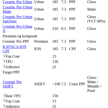
Ceramic Pro Urban
Urban
185
7.3
PPF
Gloss
Ceramic Pro Urban
Urban
185
7.3
PPF
Matte
Matte
Ceramic Pro Urban
Gloss
Urban
185
7.3
PPF
SunView
(VLT 68%)
Ceramic Pro Urban
Urban
210
8.3
PPF
Gloss
X
Premium og kompositt
Ceramic Pro PPF
Premium
185
7.3
PPF
Gloss
KAVACA ION
ION
185
7.3
CPF
Gloss
CPF
└
Top Coat
15
└
TPU
150
└
Adhesive
25
Farget PPF
Gloss /
Ceramic Pro
Matte /
SHIFT
~190
7.5
Color PPF
SHIFT
Metallic /
Pearl
└
Base TPU
150
└
Top Coat
15
└
Adhesive
25