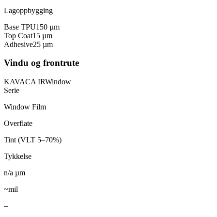
Lagoppbygging
Base TPU
150
µm
Top Coat
15
µm
Adhesive
25
µm
Vindu og frontrute
KAVACA IR
Window
Serie
Window Film
Overflate
Tint (VLT 5–70%)
Tykkelse
n/a
µm
~mil
–