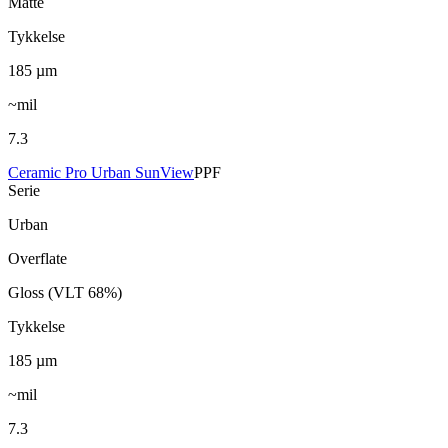
Matte
Tykkelse
185
µm
~mil
7.3
Ceramic Pro Urban SunView
PPF
Serie
Urban
Overflate
Gloss (VLT 68%)
Tykkelse
185
µm
~mil
7.3