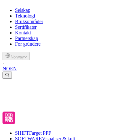
Selskap
Teknologi
Bruksområder
Sertifikater
Kontakt
Partnerskap
For gründere
Norway
·
NO
EN
SHIFT
Farget PPF
SOFTWARE
Visualiser & kutt