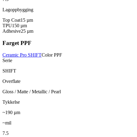
Lagoppbygging
Top Coat
15
µm
TPU
150
µm
Adhesive
25
µm
Farget PPF
Ceramic Pro SHIFT
Color PPF
Serie
SHIFT
Overflate
Gloss / Matte / Metallic / Pearl
Tykkelse
~190
µm
~mil
7.5