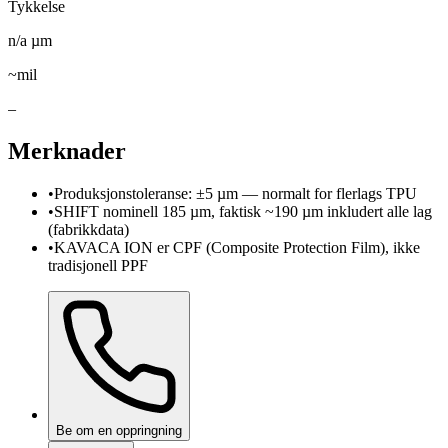
Tykkelse
n/a
µm
~mil
–
Merknader
•
Produksjonstoleranse: ±5 µm — normalt for flerlags TPU
•
SHIFT nominell 185 µm, faktisk ~190 µm inkludert alle lag
(fabrikkdata)
•
KAVACA ION er CPF (Composite Protection Film), ikke
tradisjonell PPF
Be om en oppringning