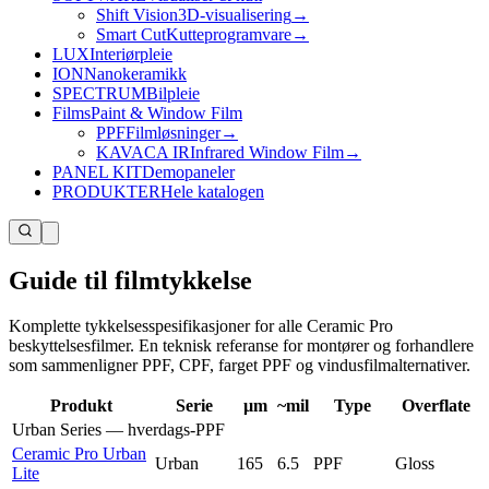
Shift Vision
3D-visualisering
→
Smart Cut
Kutteprogramvare
→
LUX
Interiørpleie
ION
Nanokeramikk
SPECTRUM
Bilpleie
Films
Paint & Window Film
PPF
Filmløsninger
→
KAVACA IR
Infrared Window Film
→
PANEL KIT
Demopaneler
PRODUKTER
Hele katalogen
Guide til filmtykkelse
Komplette tykkelsesspesifikasjoner for alle Ceramic Pro
beskyttelsesfilmer. En teknisk referanse for montører og forhandlere
som sammenligner PPF, CPF, farget PPF og vindusfilmalternativer.
Produkt
Serie
µm
~mil
Type
Overflate
Urban Series — hverdags-PPF
Ceramic Pro Urban
Urban
165
6.5
PPF
Gloss
Lite