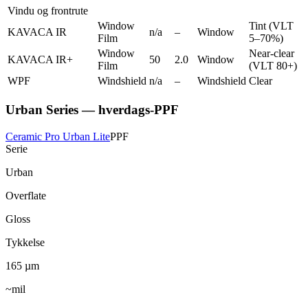
Vindu og frontrute
Window
Tint (VLT
KAVACA IR
n/a
–
Window
Film
5–70%)
Window
Near-clear
KAVACA IR+
50
2.0
Window
Film
(VLT 80+)
WPF
Windshield
n/a
–
Windshield
Clear
Urban Series — hverdags-PPF
Ceramic Pro Urban Lite
PPF
Serie
Urban
Overflate
Gloss
Tykkelse
165
µm
~mil