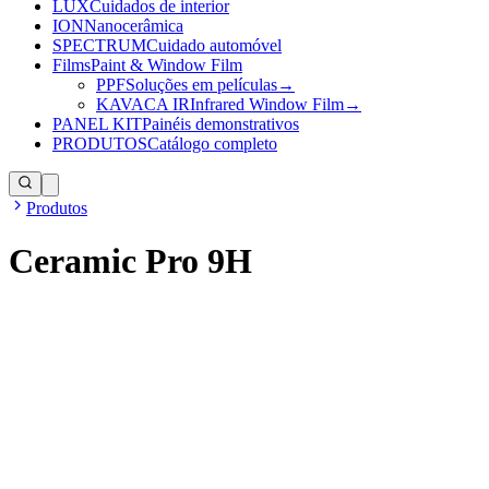
LUX
Cuidados de interior
ION
Nanocerâmica
SPECTRUM
Cuidado automóvel
Films
Paint & Window Film
PPF
Soluções em películas
→
KAVACA IR
Infrared Window Film
→
PANEL KIT
Painéis demonstrativos
PRODUTOS
Catálogo completo
Produtos
Ceramic Pro 9H