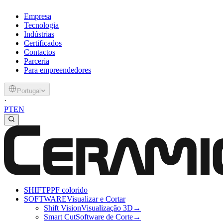
Empresa
Tecnologia
Indústrias
Certificados
Contactos
Parceria
Para empreendedores
Portugal
·
PT
EN
SHIFT
PPF colorido
SOFTWARE
Visualizar e Cortar
Shift Vision
Visualização 3D
→
Smart Cut
Software de Corte
→