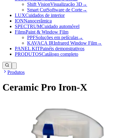
Shift Vision
Visualização 3D
→
Smart Cut
Software de Corte
→
LUX
Cuidados de interior
ION
Nanocerâmica
SPECTRUM
Cuidado automóvel
Films
Paint & Window Film
PPF
Soluções em películas
→
KAVACA IR
Infrared Window Film
→
PANEL KIT
Painéis demonstrativos
PRODUTOS
Catálogo completo
Produtos
Ceramic Pro Iron-X