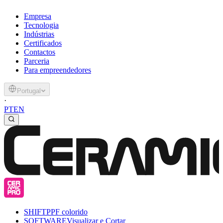
Empresa
Tecnologia
Indústrias
Certificados
Contactos
Parceria
Para empreendedores
Portugal
·
PT
EN
SHIFT
PPF colorido
SOFTWARE
Visualizar e Cortar