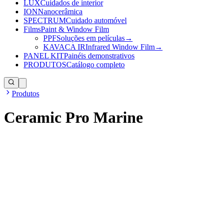
LUX
Cuidados de interior
ION
Nanocerâmica
SPECTRUM
Cuidado automóvel
Films
Paint & Window Film
PPF
Soluções em películas
→
KAVACA IR
Infrared Window Film
→
PANEL KIT
Painéis demonstrativos
PRODUTOS
Catálogo completo
Produtos
Ceramic Pro Marine