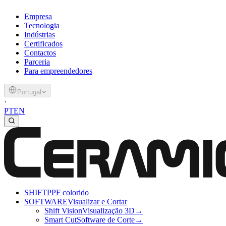
Empresa
Tecnologia
Indústrias
Certificados
Contactos
Parceria
Para empreendedores
Portugal
·
PT
EN
SHIFT
PPF colorido
SOFTWARE
Visualizar e Cortar
Shift Vision
Visualização 3D
→
Smart Cut
Software de Corte
→