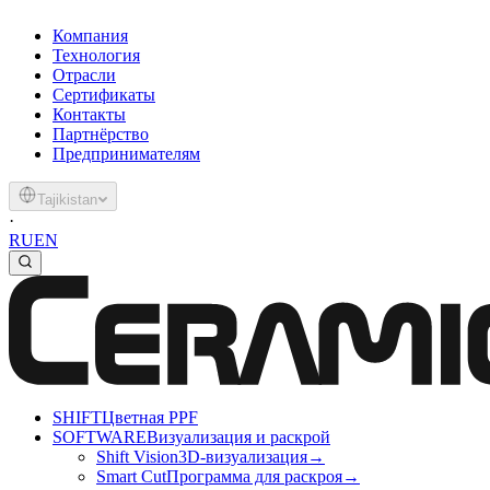
Компания
Технология
Отрасли
Сертификаты
Контакты
Партнёрство
Предпринимателям
Tajikistan
·
RU
EN
SHIFT
Цветная PPF
SOFTWARE
Визуализация и раскрой
Shift Vision
3D-визуализация
→
Smart Cut
Программа для раскроя
→