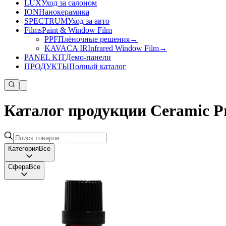
LUX
Уход за салоном
ION
Нанокерамика
SPECTRUM
Уход за авто
Films
Paint & Window Film
PPF
Плёночные решения
→
KAVACA IR
Infrared Window Film
→
PANEL KIT
Демо-панели
ПРОДУКТЫ
Полный каталог
Каталог продукции Ceramic P
Категория
Все
Сфера
Все